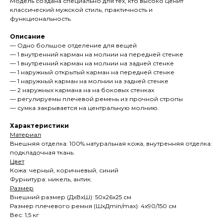
Модель создана специально для тех, кто высоко ценит
классический мужской стиль, практичность и
функциональность.
Описание
— Одно большое отделение для вещей
— 1 внутренний карман на молнии на передней стенке
— 1 внутренний карман на молнии на задней стенке
— 1 наружный открытый карман на передней стенке
— 1 наружный карман на молнии на задней стенке
— 2 наружных кармана на на боковых стенках
— регулируемы плечевой ремень из прочной стропы
— сумка закрывается на центральную молнию.
Характеристики
Материал
Внешняя отделка: 100% натуральная кожа, внутренняя отделка:
подкладочная ткань.
Цвет
Кожа: черный, коричневый, синий
Фурнитура: никель, антик.
Размер
Внешний размер (ДхВхШ): 50х26х25 см
Размер плечевого ремня (ШхДmin/max): 4х90/150 см
Вес: 1,5 кг