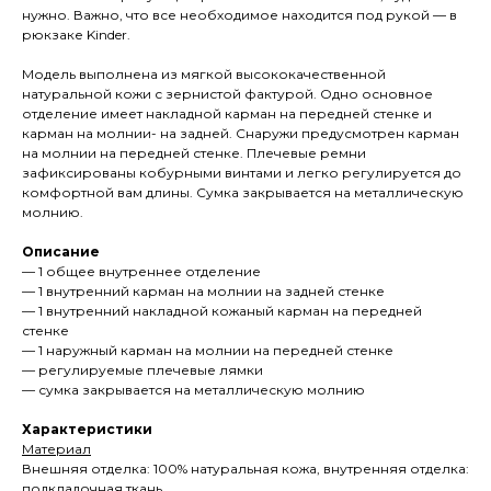
нужно. Важно, что все необходимое находится под рукой — в
рюкзаке Kinder.
Модель выполнена из мягкой высококачественной
натуральной кожи с зернистой фактурой. Одно основное
отделение имеет накладной карман на передней стенке и
карман на молнии- на задней. Снаружи предусмотрен карман
на молнии на передней стенке. Плечевые ремни
зафиксированы кобурными винтами и легко регулируется до
комфортной вам длины. Сумка закрывается на металлическую
молнию.
Описание
— 1 общее внутреннее отделение
— 1 внутренний карман на молнии на задней стенке
— 1 внутренний накладной кожаный карман на передней
стенке
— 1 наружный карман на молнии на передней стенке
— регулируемые плечевые лямки
— сумка закрывается на металлическую молнию
Характеристики
Материал
Внешняя отделка: 100% натуральная кожа, внутренняя отделка:
подкладочная ткань.